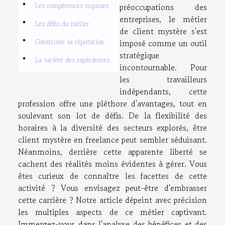
Les compétences requises
préoccupations des
entreprises, le métier
Les défis du métier
de client mystère s'est
Construire sa réputation
imposé comme un outil
stratégique
La variété des expériences
incontournable. Pour
les travailleurs
indépendants, cette
profession offre une pléthore d'avantages, tout en
soulevant son lot de défis. De la flexibilité des
horaires à la diversité des secteurs explorés, être
client mystère en freelance peut sembler séduisant.
Néanmoins, derrière cette apparente liberté se
cachent des réalités moins évidentes à gérer. Vous
êtes curieux de connaître les facettes de cette
activité ? Vous envisagez peut-être d'embrasser
cette carrière ? Notre article dépeint avec précision
les multiples aspects de ce métier captivant.
Immergez-vous dans l'analyse des bénéfices et des