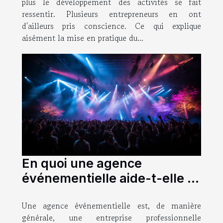
plus le développement des activités se fait
ressentir. Plusieurs entrepreneurs en ont
d'ailleurs pris conscience. Ce qui explique
aisément la mise en pratique du...
En quoi une agence
événementielle aide-t-elle et
quelle est l'étendue de ses
Une agence événementielle est, de manière
activités ?
générale, une entreprise professionnelle