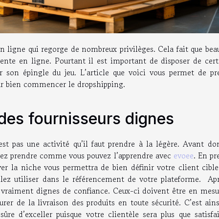
n ligne qui regorge de nombreux privilèges. Cela fait que bea
ente en ligne. Pourtant il est important de disposer de cert
r son épingle du jeu. L’article que voici vous permet de pr
ur bien commencer le dropshipping.
 des fournisseurs dignes
t pas une activité qu’il faut prendre à la légère. Avant do
vez prendre comme vous pouvez l’apprendre avec
evoee
. En pr
uver la niche vous permettra de bien définir votre client cibl
llez utiliser dans le référencement de votre plateforme. Apr
nt vraiment dignes de confiance. Ceux-ci doivent être en mesu
urer de la livraison des produits en toute sécurité. C’est ain
re d’exceller puisque votre clientèle sera plus que satisfai