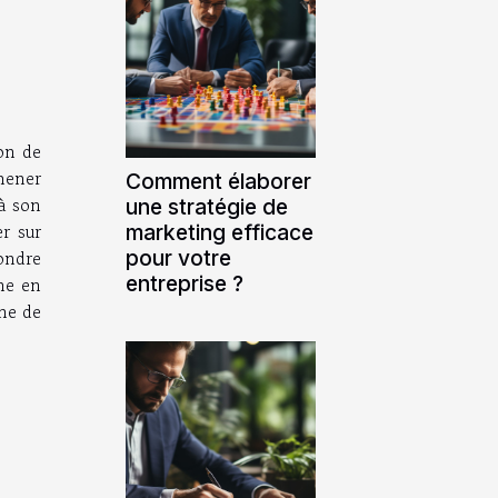
on de
mener
Comment élaborer
 à son
une stratégie de
r sur
marketing efficace
pour votre
pondre
entreprise ?
gne en
ine de