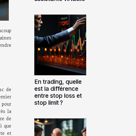
ucoup
aines
endre
En trading, quelle
est la différence
nc de
entre stop loss et
emier
stop limit ?
e pour
ès la
re de
si que
te et