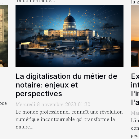
fondamental de...
la 
..
La digitalisation du métier de
Ex
notaire: enjeux et
in
perspectives
l'
l'
joue
Mercredi 8 novembre 2023 01:30
..
Le monde professionnel connaît une révolution
Mar
numérique incontournable qui transforme la
L'i
nature...
com
peu